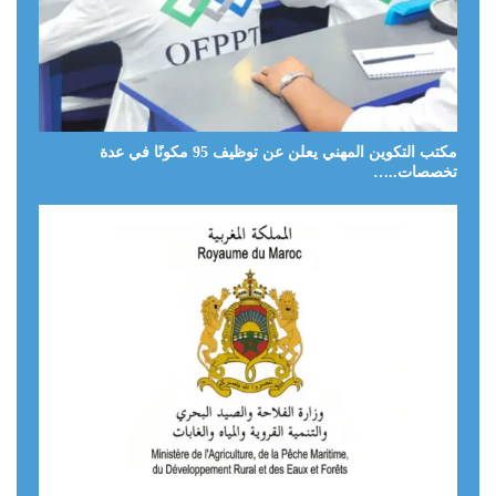
مكتب التكوين المهني يعلن عن توظيف 95 مكونًا في عدة
تخصصات..…