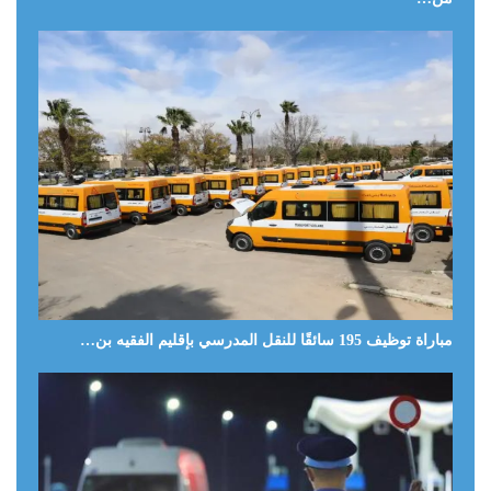
مباراة توظيف 195 سائقًا للنقل المدرسي بإقليم الفقيه بن…