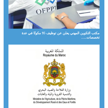
مكتب التكوين المهني يعلن عن توظيف 95 مكونًا في عدة
تخصصات..…