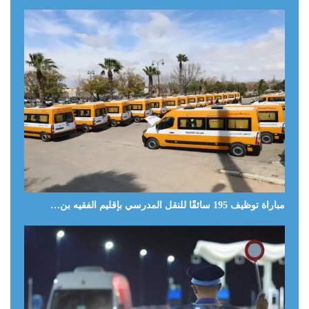
مباراة توظيف 195 سائقًا للنقل المدرسي بإقليم الفقيه بن…