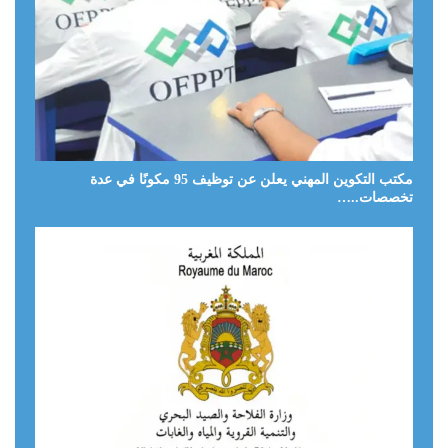
مكتب التكوين المهني يعلن عن توظيف 95 مكونًا في عدة
تخصصات..…