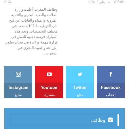
ADMIN
يناير 2, 2024
0
وظائف المغرب أعلنت وزارة
الفلاحة والصيد البحري والتنمية
القروية والمياه والغابات عن فتح
باب التوظيف لـ197 منصب في
مختلف التخصصات. وتعد هذه
المباراة فرصة ذهبية للعمل في
وزارة مهمة ورائدة في مجال تطوير
الزراعة والصيد البحري في
المغرب.…
Instagram
Youtube
Twitter
Facebook
إعجاب
متابع
مشترك
متابع
وظائف