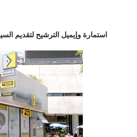
استمارة وإيميل الترشيح لتقديم السيرة الذاتية CV للعمل 