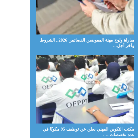
مباراة ولوج مهنة المفوضين القضائيين 2026.. الشروط
وآخر أجل…
مكتب التكوين المهني يعلن عن توظيف 95 مكونًا في
عدة تخصصات..…