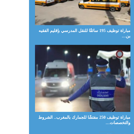
مباراة توظيف 195 سائقًا للنقل المدرسي بإقليم الفقيه
بن…
مباراة توظيف 250 مفتشًا للجمارك بالمغرب.. الشروط
والتخصصات…