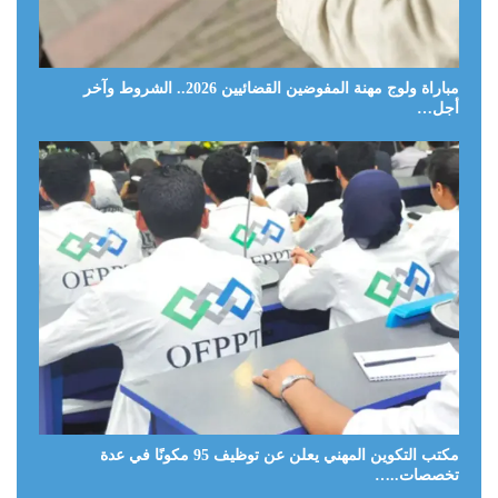
مباراة ولوج مهنة المفوضين القضائيين 2026.. الشروط وآخر
أجل…
مكتب التكوين المهني يعلن عن توظيف 95 مكونًا في عدة
تخصصات..…