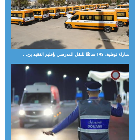
مباراة توظيف 195 سائقًا للنقل المدرسي بإقليم الفقيه بن…