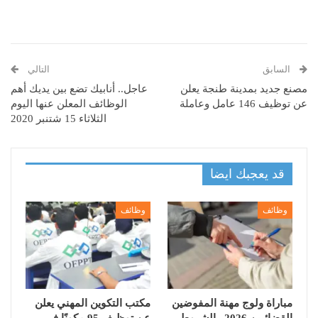
السابق
التالي
مصنع جديد بمدينة طنجة يعلن
عاجل.. أنابيك تضع بين يديك أهم
عن توظيف 146 عامل وعاملة
الوظائف المعلن عنها اليوم
الثلاثاء 15 شتنبر 2020
قد يعجبك ايضا
وظائف
وظائف
مباراة ولوج مهنة المفوضين
مكتب التكوين المهني يعلن
القضائيين 2026.. الشروط
عن توظيف 95 مكونًا في