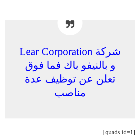
شركة Lear Corporation
و بالنيفو باك فما فوق
تعلن عن توظيف عدة
مناصب
[quads id=1]