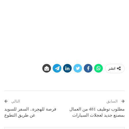
انشر
السابق
التالي
مطلوب توظيف 481 من العمال
فرصة للهجرة.. السفر للسويد
بمصنع جديد لعجلات السيارات
عن طريق التطوع