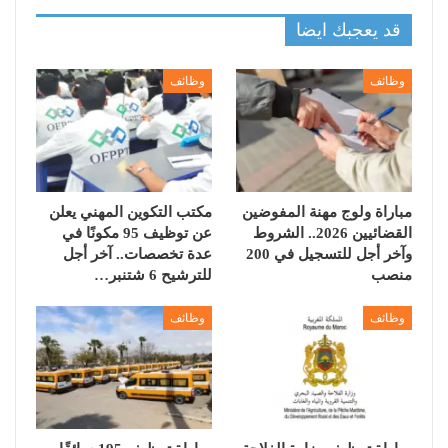
قد يعجبك ايضا
وظائف
وظائف
مباراة ولوج مهنة المفوضين
مكتب التكوين المهني يعلن
القضائيين 2026.. الشروط
عن توظيف 95 مكونًا في
وآخر أجل للتسجيل في 200
عدة تخصصات.. آخر أجل
منصب
للترشيح 6 شتنبر…
وظائف
وظائف