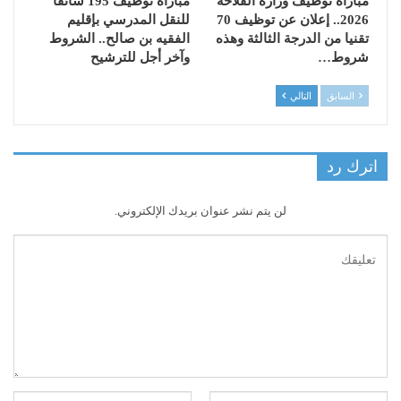
مباراة توظيف وزارة الفلاحة
مباراة توظيف 195 سائقًا
2026.. إعلان عن توظيف 70
للنقل المدرسي بإقليم
تقنيا من الدرجة الثالثة وهذه
الفقيه بن صالح.. الشروط
شروط…
وآخر أجل للترشيح
السابق
التالي
اترك رد
لن يتم نشر عنوان بريدك الإلكتروني.