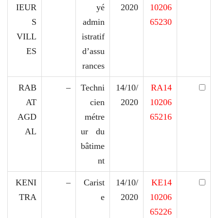
IEUR
yé
2020
10206
S
admin
65230
VILL
istratif
ES
d’assu
rances
RAB
–
Techni
14/10/
RA14
AT
cien
2020
10206
AGD
métre
65216
AL
ur du
bâtime
nt
KENI
–
Carist
14/10/
KE14
TRA
e
2020
10206
65226