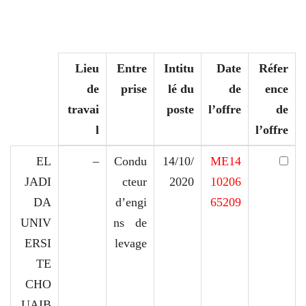
Lieu
Entre
Intitu
Date
Réfer
de
prise
lé du
de
ence
travai
poste
l’offre
de
l
l’offre
EL
–
Condu
14/10/
ME14
JADI
cteur
2020
10206
DA
d’engi
65209
UNIV
ns de
ERSI
levage
TE
CHO
UAIB