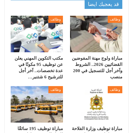
قد يعجبك ايضا
وظائف
وظائف
مباراة ولوج مهنة المفوضين
مكتب التكوين المهني يعلن
القضائيين 2026.. الشروط
عن توظيف 95 مكونًا في
وآخر أجل للتسجيل في 200
عدة تخصصات.. آخر أجل
منصب
للترشيح 6 شتنبر…
وظائف
وظائف
مباراة توظيف وزارة الفلاحة
مباراة توظيف 195 سائقًا