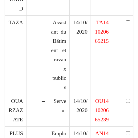
D
TAZA
–
Assist
14/10/
TA14
ant du
2020
10206
Bâtim
65215
ent et
travau
x
public
s
OUA
–
Serve
14/10/
OU14
RZAZ
ur
2020
10206
ATE
65239
PLUS
–
Emplo
14/10/
AN14