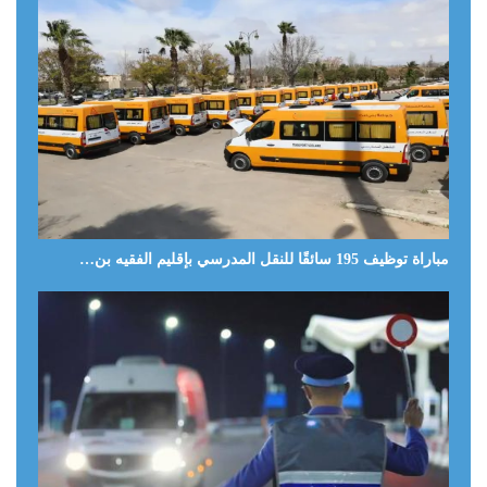
مباراة توظيف 195 سائقًا للنقل المدرسي بإقليم الفقيه بن…