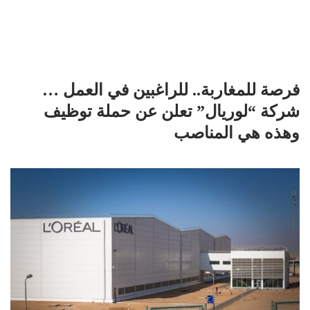
فرصة للمغاربة.. للراغبين في العمل …
شركة “لوريال” تعلن عن حملة توظيف
وهذه هي المناصب