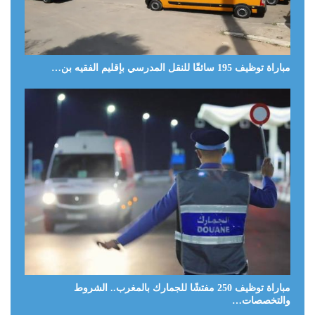
مباراة توظيف 195 سائقًا للنقل المدرسي بإقليم الفقيه بن…
مباراة توظيف 250 مفتشًا للجمارك بالمغرب.. الشروط
والتخصصات…