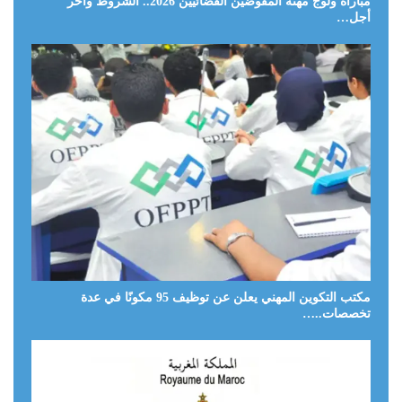
مباراة ولوج مهنة المفوضين القضائيين 2026.. الشروط وآخر
أجل…
مكتب التكوين المهني يعلن عن توظيف 95 مكونًا في عدة
تخصصات..…