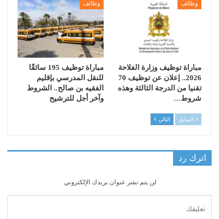
وظائف
وظائف
مباراة توظيف وزارة الفلاحة
مباراة توظيف 195 سائقًا
2026.. إعلان عن توظيف 70
للنقل المدرسي بإقليم
تقنيا من الدرجة الثالثة وهذه
الفقيه بن صالح.. الشروط
شروط…
وآخر أجل للترشيح
السابق
التالي
اترك رد
لن يتم نشر عنوان بريدك الإلكتروني.