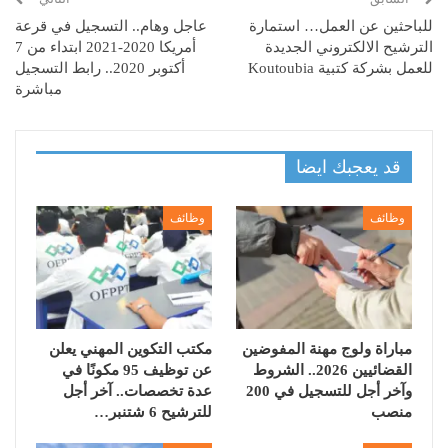
للباحثين عن العمل… استمارة
عاجل وهام.. التسجيل في قرعة
الترشيح الالكتروني الجديدة
أمريكا 2020-2021 ابتداء من 7
للعمل بشركة كتبية Koutoubia
أكتوبر 2020.. رابط التسجيل
مباشرة
قد يعجبك ايضا
وظائف
وظائف
مباراة ولوج مهنة المفوضين
مكتب التكوين المهني يعلن
القضائيين 2026.. الشروط
عن توظيف 95 مكونًا في
وآخر أجل للتسجيل في 200
عدة تخصصات.. آخر أجل
منصب
للترشيح 6 شتنبر…