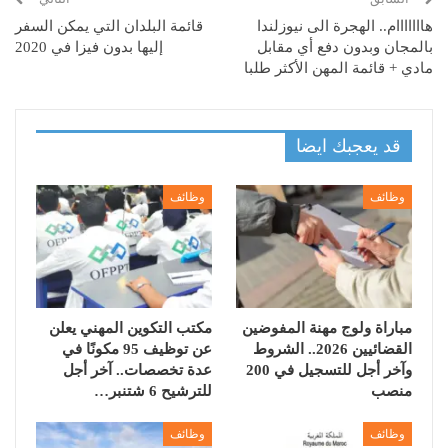
هااااااام.. الهجرة الى نيوزلندا
قائمة البلدان التي يمكن السفر
بالمجان وبدون دفع أي مقابل
إليها بدون فيزا في 2020
مادي + قائمة المهن الأكثر طلبا
قد يعجبك ايضا
وظائف
وظائف
مباراة ولوج مهنة المفوضين
مكتب التكوين المهني يعلن
القضائيين 2026.. الشروط
عن توظيف 95 مكونًا في
وآخر أجل للتسجيل في 200
عدة تخصصات.. آخر أجل
منصب
للترشيح 6 شتنبر…
وظائف
وظائف