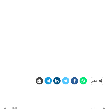
انشر
السابق
التالي