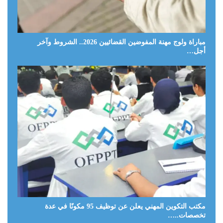
مباراة ولوج مهنة المفوضين القضائيين 2026.. الشروط وآخر
أجل…
مكتب التكوين المهني يعلن عن توظيف 95 مكونًا في عدة
تخصصات..…