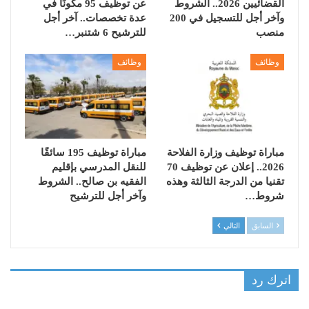
القضائيين 2026.. الشروط
عن توظيف 95 مكونًا في
وآخر أجل للتسجيل في 200
عدة تخصصات.. آخر أجل
منصب
للترشيح 6 شتنبر…
وظائف
وظائف
مباراة توظيف وزارة الفلاحة
مباراة توظيف 195 سائقًا
2026.. إعلان عن توظيف 70
للنقل المدرسي بإقليم
تقنيا من الدرجة الثالثة وهذه
الفقيه بن صالح.. الشروط
شروط…
وآخر أجل للترشيح
السابق
التالي
اترك رد