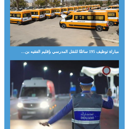
مباراة توظيف 195 سائقًا للنقل المدرسي بإقليم الفقيه بن…