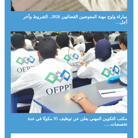
مباراة ولوج مهنة المفوضين القضائيين 2026.. الشروط وآخر
أجل…
مكتب التكوين المهني يعلن عن توظيف 95 مكونًا في عدة
تخصصات..…