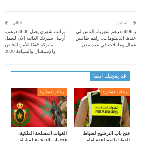
السابق
التالي
بـ 3000 درهم شهريا.. الناس لي
براتب شهري يصل 4000 درهم..
عندها الديبلومات.. راهم طالبين
أرسل سيرتك الذاتية الآن للعمل
عمال وعاملات في عدة مدن
بشركة G4S للأمن الخاص
والإستقبال والسياقة 2020
قد يعجبك ايضا
وظائف عسكرية
وظائف عسكرية
فتح باب الترشيح لضباط
القوات المسلحة الملكية:
القوات المساعدة لعام
فتح باب الترشيح لمباراة