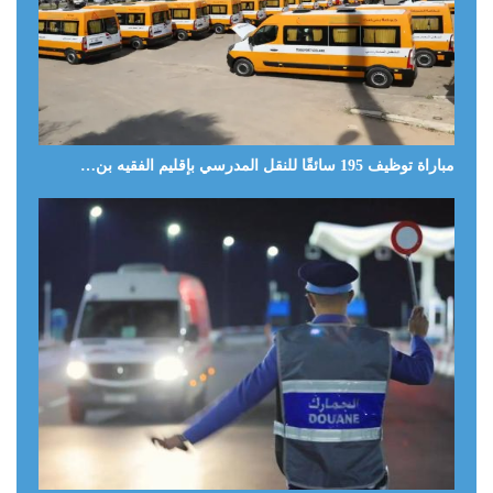
مباراة توظيف 195 سائقًا للنقل المدرسي بإقليم الفقيه بن…