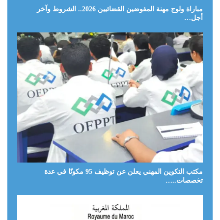
مباراة ولوج مهنة المفوضين القضائيين 2026.. الشروط وآخر
أجل…
مكتب التكوين المهني يعلن عن توظيف 95 مكونًا في عدة
تخصصات..…