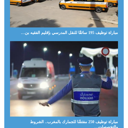
مباراة توظيف 195 سائقًا للنقل المدرسي بإقليم الفقيه بن…
مباراة توظيف 250 مفتشًا للجمارك بالمغرب.. الشروط
والتخصصات…