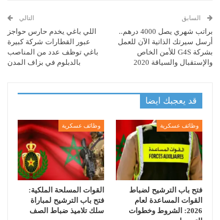
السابق
التالي
براتب شهري يصل 4000 درهم..
اللي باغي يخدم حارس حواجز
أرسل سيرتك الذاتية الآن للعمل
عبور القطارات شركة كبيرة
بشركة G4S للأمن الخاص
باغي توظف عدد من المناصب
والإستقبال والسياقة 2020
بالدبلوم في بزاف المدن
قد يعجبك ايضا
وظائف عسكرية
وظائف عسكرية
فتح باب الترشيح لضباط
القوات المسلحة الملكية:
القوات المساعدة لعام
فتح باب الترشيح لمباراة
2026: الشروط وخطوات
سلك تلاميذ ضباط الصف