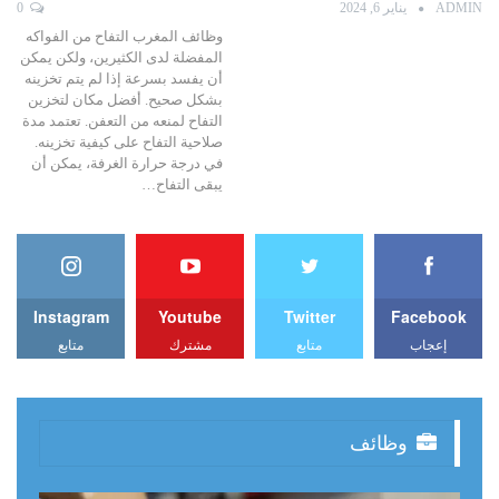
ADMIN
يناير 6, 2024
0
وظائف المغرب التفاح من الفواكه
المفضلة لدى الكثيرين، ولكن يمكن
أن يفسد بسرعة إذا لم يتم تخزينه
بشكل صحيح. أفضل مكان لتخزين
التفاح لمنعه من التعفن. تعتمد مدة
صلاحية التفاح على كيفية تخزينه.
في درجة حرارة الغرفة، يمكن أن
يبقى التفاح…
Instagram
Youtube
Twitter
Facebook
إعجاب
متابع
مشترك
متابع
وظائف