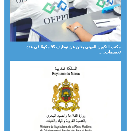
مكتب التكوين المهني يعلن عن توظيف 95 مكونًا في عدة
تخصصات..…