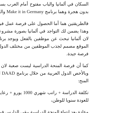
السكان في ألمانيا والباب مفتوح أمام العرب ب
بدون هجرة وهما برنامج Make it in Germany والطريقة الثانية هي برنامج DAAD.
فالطريقتين هما أما الحصول على فرصة عمل في أل
وهذا يضمن لك التواجد في ألمانيا بصورة مشرو
لان ألمانيا تبحث عن موظفين بالفعل ويوجد برنا
الموقع مصمم لجذب الموظفين من مختلف الدول و
فرصة جيدة.
كما أن فرصة المنحة الدراسية ليست صعبة لان ه
وب
المنح:
تكلفة الدراسة + ر
للعودة سنويا للوطن،
وعادة بعد انتهاء المنحة الدراسية يبقى الدارس في 