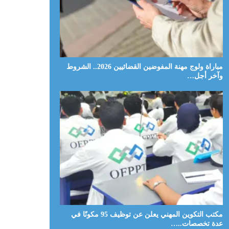
مباراة ولوج مهنة المفوضين القضائيين 2026.. الشروط
وآخر أجل…
مكتب التكوين المهني يعلن عن توظيف 95 مكونًا في
عدة تخصصات..…