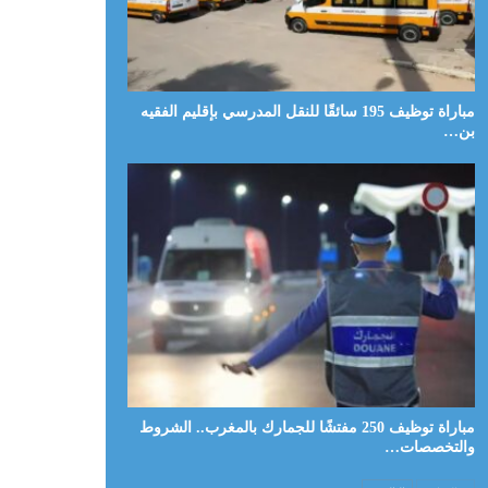
مباراة توظيف 195 سائقًا للنقل المدرسي بإقليم الفقيه
بن…
مباراة توظيف 250 مفتشًا للجمارك بالمغرب.. الشروط
والتخصصات…