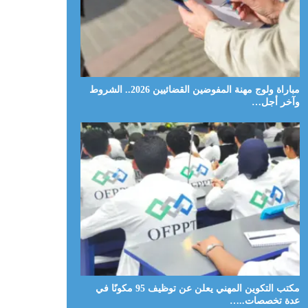
مباراة ولوج مهنة المفوضين القضائيين 2026.. الشروط
وآخر أجل…
مكتب التكوين المهني يعلن عن توظيف 95 مكونًا في
عدة تخصصات..…