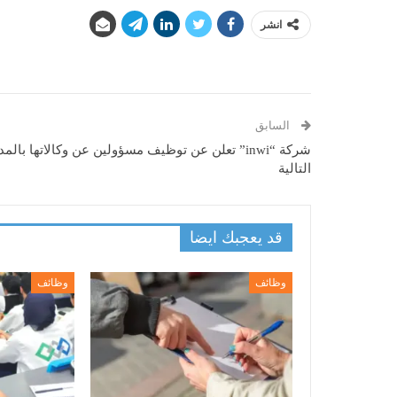
انشر
السابق
شركة “inwi” تعلن عن توظيف مسؤولين عن وكالاتها بالم
التالية
قد يعجبك ايضا
وظائف
وظائف