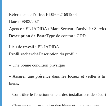
Référence de l’offre: EL080321691983
Date : 08/03/2021
Agence : EL JADIDA / MariaSecteur d’activité : Service
Description de Poste
Type de contrat : CDD
Lieu de travail : EL JADIDA
Profil recherché
Description du profil :
– Une bonne condition physique
– Assurer une présence dans les locaux et veiller à la
biens.
– Contrôler le fonctionnement des installations de sécuri
– Charger de la protection des biens et des personnes