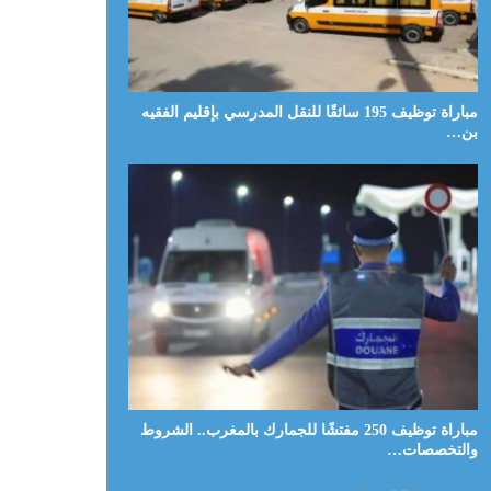
مباراة توظيف 195 سائقًا للنقل المدرسي بإقليم الفقيه
بن…
مباراة توظيف 250 مفتشًا للجمارك بالمغرب.. الشروط
والتخصصات…