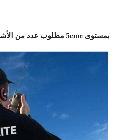
بمستوى 5eme مطلوب عدد من الأشخاص للعمل في سيكوريتي (الأمن)