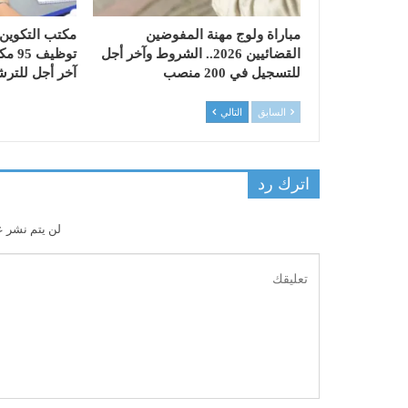
مباراة ولوج مهنة المفوضين
مكتب التكوين 
القضائيين 2026.. الشروط وآخر أجل
توظي
للتسجيل في 200 منصب
آخر أجل للترشيح 6 ش
السابق
التالي
اترك رد
لن يتم نشر ع