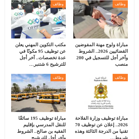
وظائف
وظائف
مباراة ولوج مهنة المفوضين
مكتب التكوين المهني يعلن
القضائيين 2026.. الشروط
عن توظيف 95 مكونًا في
وآخر أجل للتسجيل في 200
عدة تخصصات.. آخر أجل
منصب
للترشيح 6 شتنبر…
وظائف
وظائف
مباراة توظيف وزارة الفلاحة
مباراة توظيف 195 سائقًا
2026.. إعلان عن توظيف 70
للنقل المدرسي بإقليم
تقنيا من الدرجة الثالثة وهذه
الفقيه بن صالح.. الشروط
شروط…
وآخر أجل للترشيح